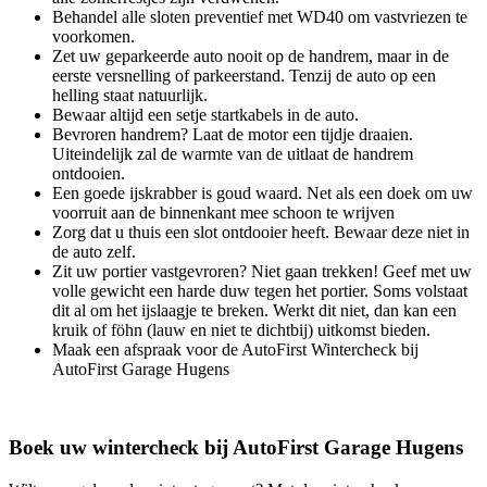
Behandel alle sloten preventief met WD40 om vastvriezen te
voorkomen.
Zet uw geparkeerde auto nooit op de handrem, maar in de
eerste versnelling of parkeerstand. Tenzij de auto op een
helling staat natuurlijk.
Bewaar altijd een setje startkabels in de auto.
Bevroren handrem? Laat de motor een tijdje draaien.
Uiteindelijk zal de warmte van de uitlaat de handrem
ontdooien.
Een goede ijskrabber is goud waard. Net als een doek om uw
voorruit aan de binnenkant mee schoon te wrijven
Zorg dat u thuis een slot ontdooier heeft. Bewaar deze niet in
de auto zelf.
Zit uw portier vastgevroren? Niet gaan trekken! Geef met uw
volle gewicht een harde duw tegen het portier. Soms volstaat
dit al om het ijslaagje te breken. Werkt dit niet, dan kan een
kruik of föhn (lauw en niet te dichtbij) uitkomst bieden.
Maak een afspraak voor de AutoFirst Wintercheck bij
AutoFirst Garage Hugens
Boek uw wintercheck bij AutoFirst Garage Hugens