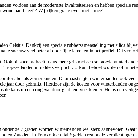
nden voldoen aan de modernste kwaliteitseisen en hebben speciale rem
 gewone band heeft? Wij kijken graag even met u mee!
en Celsius. Dankzij een speciale rubbersamenstelling met silica blijven
atte sneeuw veel beter af door fijne lamellen in het profiel. Dit verko
st. Ook bij sneeuw heeft u dus meer grip met een set goede winterbande
 Europese landen inmiddels verplicht. U kunt beboet worden of in het e
omfortabel als zomerbanden. Daarnaast slijten winterbanden ook veel 
le jaar door gebruikt. Hierdoor zijn de kosten voor winterbanden onge
s de kans op een ongeval door gladheid veel kleiner. Het is een veil
ben.
ren onder de 7 graden worden winterbanden wel sterk aanbevolen. Gaat 
land en Zweden. In Frankrijk en Italië gelden regionale verplichtingen