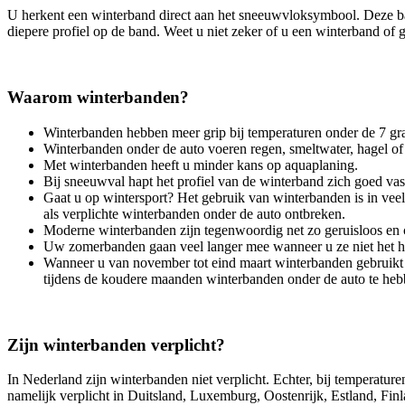
U herkent een winterband direct aan het sneeuwvloksymbool. Deze ba
diepere profiel op de band. Weet u niet zeker of u een winterband of
Waarom winterbanden?
Winterbanden hebben meer grip bij temperaturen onder de 7 grad
Winterbanden onder de auto voeren regen, smeltwater, hagel of n
Met winterbanden heeft u minder kans op aquaplaning.
Bij sneeuwval hapt het profiel van de winterband zich goed va
Gaat u op wintersport? Het gebruik van winterbanden is in veel
als verplichte winterbanden onder de auto ontbreken.
Moderne winterbanden zijn tegenwoordig net zo geruisloos en c
Uw zomerbanden gaan veel langer mee wanneer u ze niet het he
Wanneer u van november tot eind maart winterbanden gebruikt i
tijdens de koudere maanden winterbanden onder de auto te heb
Zijn winterbanden verplicht?
In Nederland zijn winterbanden niet verplicht. Echter, bij temperatu
namelijk verplicht in Duitsland, Luxemburg, Oostenrijk, Estland, Fin