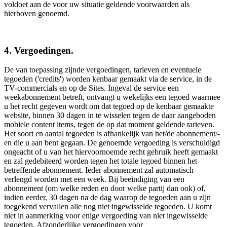
voldoet aan de voor uw situatie geldende voorwaarden als
hierboven genoemd.
4. Vergoedingen.
De van toepassing zijnde vergoedingen, tarieven en eventuele
tegoeden ('credits') worden kenbaar gemaakt via de service, in de
TV-commercials en op de Sites. Ingeval de service een
weekabonnement betreft, ontvangt u wekelijks een tegoed waarmee
u het recht gegeven wordt om dat tegoed op de kenbaar gemaakte
website, binnen 30 dagen in te wisselen tegen de daar aangeboden
mobiele content items, tegen de op dat moment geldende tarieven.
Het soort en aantal tegoeden is afhankelijk van het/de abonnement/-
en die u aan bent gegaan. De genoemde vergoeding is verschuldigd
ongeacht of u van het hiervoornoemde recht gebruik heeft gemaakt
en zal gedebiteerd worden tegen het totale tegoed binnen het
betreffende abonnement. Ieder abonnement zal automatisch
verlengd worden met een week. Bij beeindiging van een
abonnement (om welke reden en door welke partij dan ook) of,
indien eerder, 30 dagen na de dag waarop de tegoeden aan u zijn
toegekend vervallen alle nog niet ingewisselde tegoeden. U komt
niet in aanmerking voor enige vergoeding van niet ingewisselde
tegoeden. Afzonderlijke vergoedingen voor