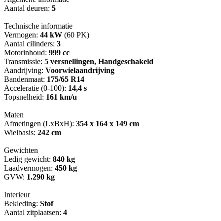
Aantal deuren:
5
Technische informatie
Vermogen:
44 kW
(60 PK)
Aantal cilinders:
3
Motorinhoud:
999 cc
Transmissie:
5 versnellingen, Handgeschakeld
Aandrijving:
Voorwielaandrijving
Bandenmaat:
175/65 R14
Acceleratie (0-100):
14,4 s
Topsnelheid:
161 km/u
Maten
Afmetingen (LxBxH):
354 x 164 x 149 cm
Wielbasis:
242 cm
Gewichten
Ledig gewicht:
840 kg
Laadvermogen:
450 kg
GVW:
1.290 kg
Interieur
Bekleding:
Stof
Aantal zitplaatsen:
4