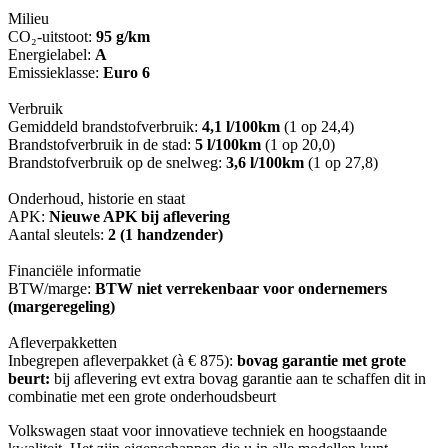
Milieu
CO₂-uitstoot:
95 g/km
Energielabel:
A
Emissieklasse:
Euro 6
Verbruik
Gemiddeld brandstofverbruik:
4,1 l/100km
(1 op 24,4)
Brandstofverbruik in de stad:
5 l/100km
(1 op 20,0)
Brandstofverbruik op de snelweg:
3,6 l/100km
(1 op 27,8)
Onderhoud, historie en staat
APK:
Nieuwe APK bij aflevering
Aantal sleutels:
2 (1 handzender)
Financiële informatie
BTW/marge:
BTW niet verrekenbaar voor ondernemers
(margeregeling)
Afleverpakketten
Inbegrepen afleverpakket (à € 875):
bovag garantie met grote
beurt:
bij aflevering evt extra bovag garantie aan te schaffen dit in
combinatie met een grote onderhoudsbeurt
Volkswagen staat voor innovatieve techniek en hoogstaande