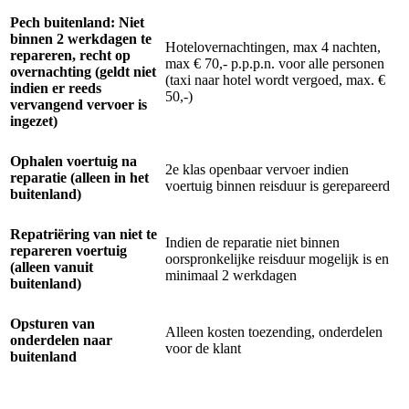
Pech buitenland: Niet
binnen 2 werkdagen te
Hotelovernachtingen, max 4 nachten,
repareren, recht op
max € 70,- p.p.p.n. voor alle personen
overnachting (geldt niet
(taxi naar hotel wordt vergoed, max. €
indien er reeds
50,-)
vervangend vervoer is
ingezet)
Ophalen voertuig na
2e klas openbaar vervoer indien
reparatie (alleen in het
voertuig binnen reisduur is gerepareerd
buitenland)
Repatriëring van niet te
Indien de reparatie niet binnen
repareren voertuig
oorspronkelijke reisduur mogelijk is en
(alleen vanuit
minimaal 2 werkdagen
buitenland)
Opsturen van
Alleen kosten toezending, onderdelen
onderdelen naar
voor de klant
buitenland