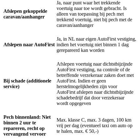
Ja, naar punt waar het trekkende
voertuig naar toe wordt gebracht. Is
Afslepen gekoppelde
alleen van toepassing bij pech met
caravan/aanhanger
trekkend voertuig, niet bij pech met de
caravan/aanhanger
Ja, in NL naar eigen AutoFirst vestiging,
Afslepen naar AutoFirst
indien het voertuig niet binnen 1 dag
gerepareerd kan worden
Afslepen voertuig naar dichtstbijzijnde
AutoFirst vestiging, na controle of de
betreffende verzekeraar zaken doet met
Bij schade (additionele
AutoFirst. Indien er geen
service)
herstelmogelijkheden zijn voor
AutoFirst afslepen naar dichtstbijzijnde
schadebedrijf dat door verzekeraar
wordt opgegeven
Pech binnenland: Niet
Max. klasse C, max. 3 dagen, 100 km
binnen 2 uur te
vrij per dag (eventueel taxi om auto op
repareren, recht op
te halen, max. € 50,-)
vervangend vervoer